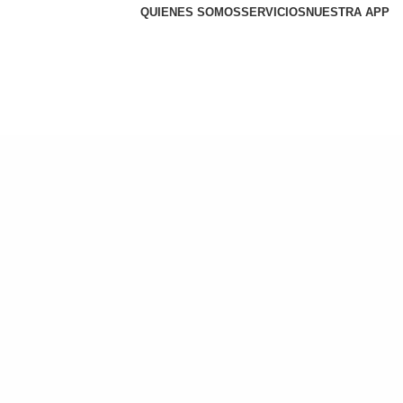
QUIENES SOMOS
SERVICIOS
NUESTRA APP
MENÚ
BENEFICIOS
CONTACTO
INGRESAR